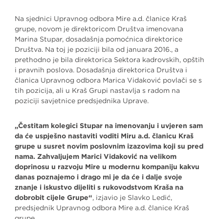
Na sjednici Upravnog odbora Mire a.d. članice Kraš
grupe, novom je direktoricom Društva imenovana
Marina Stupar, dosadašnja pomoćnica direktorice
Društva. Na toj je poziciji bila od januara 2016., a
prethodno je bila direktorica Sektora kadrovskih, opštih
i pravnih poslova. Dosadašnja direktorica Društva i
članica Upravnog odbora Marica Vidaković povlači se s
tih pozicija, ali u Kraš Grupi nastavlja s radom na
poziciji savjetnice predsjednika Uprave.
„Čestitam kolegici Stupar na imenovanju i uvjeren sam
da će uspješno nastaviti voditi Miru a.d. članicu Kraš
grupe u susret novim poslovnim izazovima koji su pred
nama. Zahvaljujem Marici Vidaković na velikom
doprinosu u razvoju Mire u modernu kompaniju kakvu
danas poznajemo i drago mi je da će i dalje svoje
znanje i iskustvo dijeliti s rukovodstvom Kraša na
dobrobit cijele Grupe“
, izjavio je Slavko Ledić,
predsjednik Upravnog odbora Mire a.d. članice Kraš
grupe.