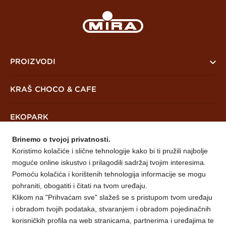
PROIZVODI
PreKrašni
KRAŠ CHOCO & CAFE
Keksi i čajna peciva
EKOPARK
Vafli
Brinemo o tvojoj privatnosti.
Mješavine
NOVOSTI
Koristimo kolačiće i slične tehnologije kako bi ti pružili najbolje
moguće online iskustvo i prilagodili sadržaj tvojim interesima.
O NAMA
Pomoću kolačića i korištenih tehnologija informacije se mogu
pohraniti, obogatiti i čitati na tvom uređaju.
Klikom na "Prihvaćam sve" slažeš se s pristupom tvom uređaju
Mira Prijedor
KONTAKT
i obradom tvojih podataka, stvaranjem i obradom pojedinačnih
Otvoreni natječaji
korisničkih profila na web stranicama, partnerima i uređajima te