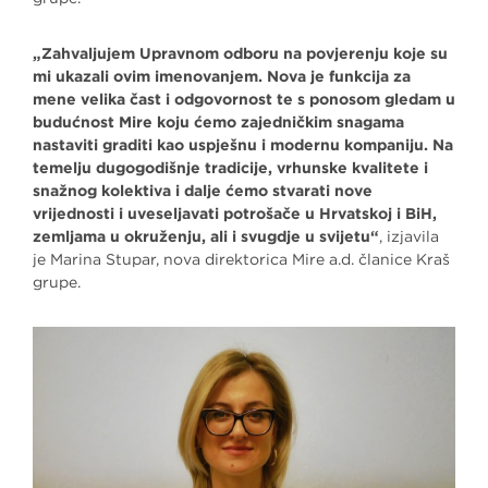
„Zahvaljujem Upravnom odboru na povjerenju koje su
mi ukazali ovim imenovanjem. Nova je funkcija za
mene velika čast i odgovornost te s ponosom gledam u
budućnost Mire koju ćemo zajedničkim snagama
nastaviti graditi kao uspješnu i modernu kompaniju. Na
temelju dugogodišnje tradicije, vrhunske kvalitete i
snažnog kolektiva i dalje ćemo stvarati nove
vrijednosti i uveseljavati potrošače u Hrvatskoj i BiH,
zemljama u okruženju, ali i svugdje u svijetu“
, izjavila
je Marina Stupar, nova direktorica Mire a.d. članice Kraš
grupe.