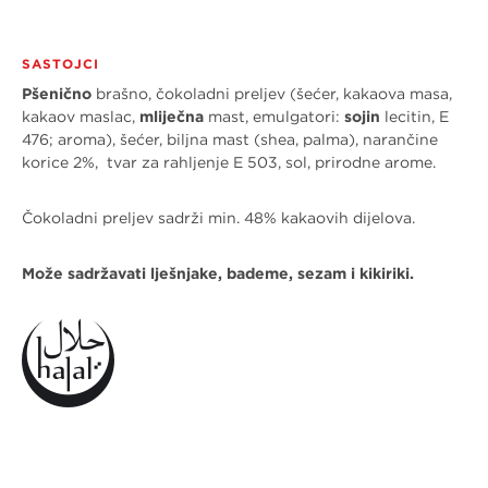
SASTOJCI
P
šenično
brašno, čokoladni preljev (šećer, kakaova masa,
kakaov maslac,
mliječna
mast, emulgatori:
sojin
lecitin, E
476; aroma), šećer, biljna mast (shea, palma), narančine
korice 2%, tvar za rahljenje E 503, sol, prirodne arome.
Čokoladni preljev sadrži min. 48% kakaovih dijelova.
Može sadržavati
lješnjake, bademe, sezam i kikiriki.