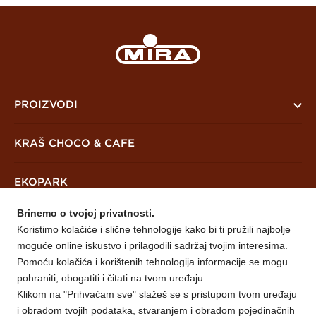
PROIZVODI
PreKrašni
KRAŠ CHOCO & CAFE
Keksi i čajna peciva
EKOPARK
Vafli
Brinemo o tvojoj privatnosti.
Mješavine
NOVOSTI
Koristimo kolačiće i slične tehnologije kako bi ti pružili najbolje
moguće online iskustvo i prilagodili sadržaj tvojim interesima.
O NAMA
Pomoću kolačića i korištenih tehnologija informacije se mogu
pohraniti, obogatiti i čitati na tvom uređaju.
Klikom na "Prihvaćam sve" slažeš se s pristupom tvom uređaju
Mira Prijedor
KONTAKT
i obradom tvojih podataka, stvaranjem i obradom pojedinačnih