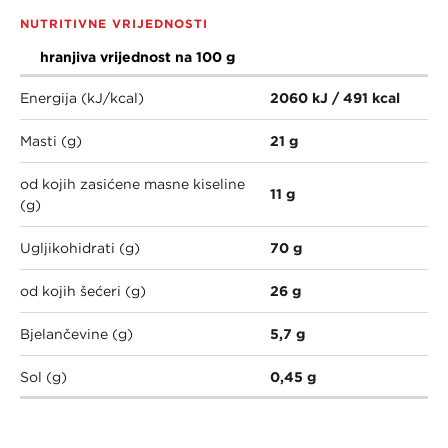
NUTRITIVNE VRIJEDNOSTI
hranjiva vrijednost na 100 g
Energija (kJ/kcal)
2060 kJ / 491 kcal
Masti (g)
21 g
od kojih zasićene masne kiseline
11 g
(g)
Ugljikohidrati (g)
70 g
od kojih šećeri (g)
26 g
Bjelančevine (g)
5,7 g
Sol (g)
0,45 g