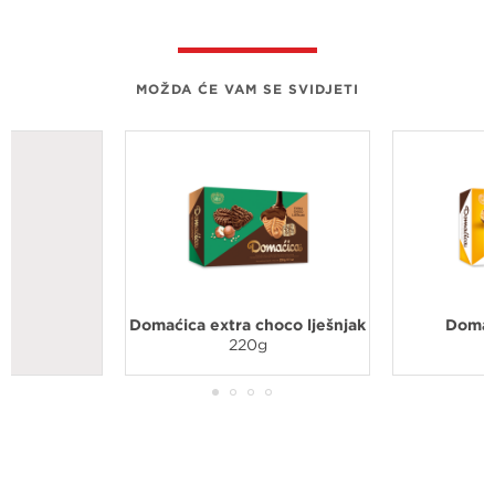
MOŽDA ĆE VAM SE SVIDJETI
Domaćica extra choco lješnjak
Domaći
220g