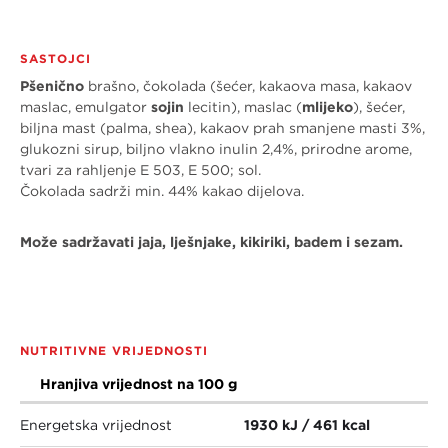
SASTOJCI
Pšenično
brašno, čokolada (šećer, kakaova masa, kakaov
maslac, emulgator
sojin
lecitin), maslac (
mlijeko
), šećer,
biljna mast (palma, shea), kakaov prah smanjene masti 3%,
glukozni sirup, biljno vlakno inulin 2,4%, prirodne arome,
tvari za rahljenje E 503, E 500; sol.
Čokolada sadrži min. 44% kakao dijelova.
Može sadržavati jaja, lješnjake, kikiriki, badem i sezam.
NUTRITIVNE VRIJEDNOSTI
Hranjiva vrijednost na 100 g
Energetska vrijednost
1930 kJ / 461 kcal