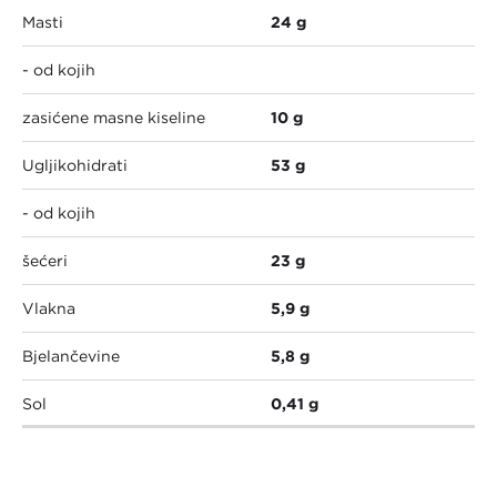
Masti
24 g
- od kojih
zasićene masne kiseline
10 g
Ugljikohidrati
53 g
- od kojih
šećeri
23 g
Vlakna
5,9 g
Bjelančevine
5,8 g
Sol
0,41 g