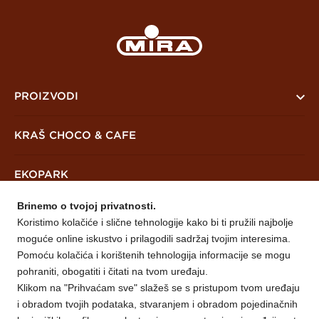
PROIZVODI
PreKrašni
KRAŠ CHOCO & CAFE
Keksi i čajna peciva
EKOPARK
Vafli
Brinemo o tvojoj privatnosti.
Mješavine
NOVOSTI
Koristimo kolačiće i slične tehnologije kako bi ti pružili najbolje
moguće online iskustvo i prilagodili sadržaj tvojim interesima.
O NAMA
Pomoću kolačića i korištenih tehnologija informacije se mogu
pohraniti, obogatiti i čitati na tvom uređaju.
Klikom na "Prihvaćam sve" slažeš se s pristupom tvom uređaju
Mira Prijedor
KONTAKT
i obradom tvojih podataka, stvaranjem i obradom pojedinačnih
Otvoreni natječaji