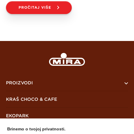
PROČITAJ VIŠE
PROIZVODI
PreKrašni
KRAŠ CHOCO & CAFE
Keksi i čajna peciva
EKOPARK
Vafli
Brinemo o tvojoj privatnosti.
Mješavine
NOVOSTI