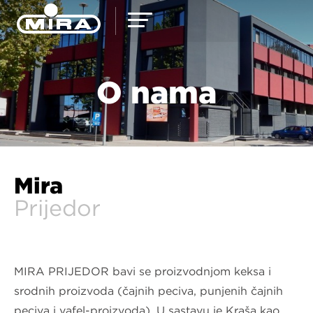
O nama
Mira
Prijedor
MIRA PRIJEDOR bavi se proizvodnjom keksa i
srodnih proizvoda (čajnih peciva, punjenih čajnih
peciva i vafel-proizvoda). U sastavu je Kraša kao