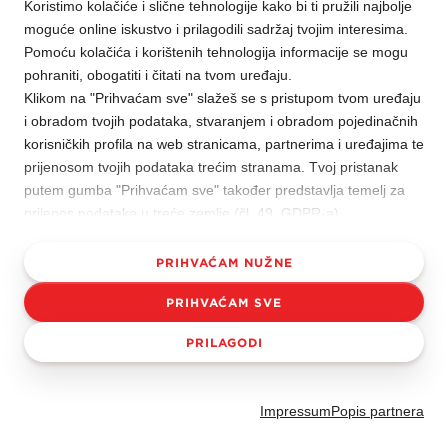
Koristimo kolačiće i slične tehnologije kako bi ti pružili najbolje
moguće online iskustvo i prilagodili sadržaj tvojim interesima.
O NAMA
Pomoću kolačića i korištenih tehnologija informacije se mogu
pohraniti, obogatiti i čitati na tvom uređaju.
Klikom na "Prihvaćam sve" slažeš se s pristupom tvom uređaju
Mira Prijedor
KONTAKT
i obradom tvojih podataka, stvaranjem i obradom pojedinačnih
Otvoreni natječaji
korisničkih profila na web stranicama, partnerima i uređajima te
prijenosom tvojih podataka trećim stranama. Tvoj pristanak
Istorijat Mire
Copyright © Kraš d.d. 2026. Sva prava pridržana.
Uslovi korištenja
putem gumba "Prihvaćam sve" također predstavlja temelj za
Misija i vizija
prijenos podataka u treće zemlje (čl. 49. GDPR-a).
Naša tvrtka ne može osigurati razinu zaštite podataka koja
Upravni Odbor
odgovara onoj u EU za prijenos podataka u tzv. treće zemlje,
PRIHVAĆAM NUŽNE
Kako poslujemo
odnosno one zemlje izvan EU za koje ne postoji odluka
PRIHVAĆAM SVE
Komisije EU o adekvatnosti i za koje ne postoje tzv. prikladna
Osnovni podaci
jamstva. U takvim državama postoji mogućnost da npr. vlast
PRILAGODI
Kraš Grupa
ima pristup tvojim podacima o online korištenju i informacijama
o proizvodima koje si naručio na ovoj web stranici te nije
Kodeks korporativnog upravljanja
zajamčeno potpuno ostvarivanje tvojih prava u obradi
Impressum
Popis partnera
podataka.
Za više informacija, uključujući i obradu podataka od strane