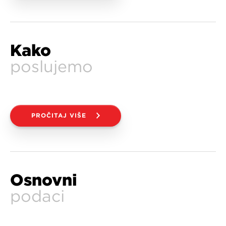
Kako
poslujemo
PROČITAJ VIŠE
Osnovni
podaci