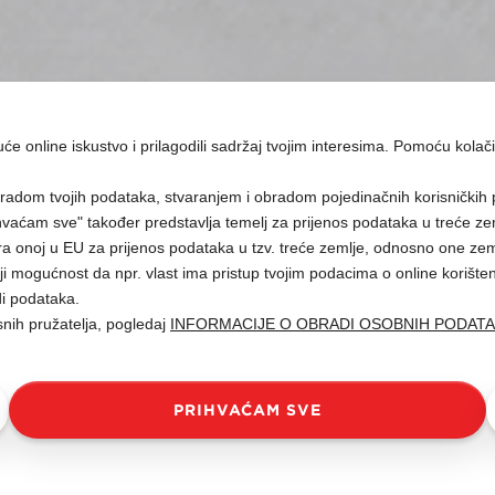
guće online iskustvo i prilagodili sadržaj tvojim interesima. Pomoću kolači
radom tvojih podataka, stvaranjem i obradom pojedinačnih korisničkih 
vaćam sve" također predstavlja temelj za prijenos podataka u treće ze
a onoj u EU za prijenos podataka u tzv. treće zemlje, odnosno one zeml
i mogućnost da npr. vlast ima pristup tvojim podacima o online korište
di podataka.
snih pružatelja, pogledaj
INFORMACIJE O OBRADI OSOBNIH PODAT
PRIHVAĆAM SVE