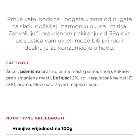
Prhke vafel kockice i bogata krema od nugata
za slatki doživljaj i harmoniju okusa i mirisa.
Zahvaljujući praktičnom pakiranju od 38g ova
poslastica vam uvijek može biti pri ruci i
idealna je za konzumaciju u hodu.
SASTOJCI
Šećer,
pšenično
brašno, biljna mast (palma, shea), kakaov
prah smanjene masti,
lješnjaci
2%, sol, regulator kiselosti E
500, aroma. Može sadržavati mlijeko i soju.
NUTRITIVNE VRIJEDNOSTI
Hranjiva vrijednost na 100g