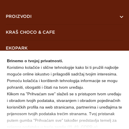
PROIZVODI
PreKrašni
KRAŠ CHOCO & CAFE
Keksi i čajna peciva
EKOPARK
Vafli
Brinemo o tvojoj privatnosti.
Mješavine
NOVOSTI
Koristimo kolačiće i slične tehnologije kako bi ti pružili najbolje
moguće online iskustvo i prilagodili sadržaj tvojim interesima.
O NAMA
Pomoću kolačića i korištenih tehnologija informacije se mogu
pohraniti, obogatiti i čitati na tvom uređaju.
Klikom na "Prihvaćam sve" slažeš se s pristupom tvom uređaju
Mira Prijedor
KONTAKT
i obradom tvojih podataka, stvaranjem i obradom pojedinačnih
Otvoreni natječaji
korisničkih profila na web stranicama, partnerima i uređajima te
prijenosom tvojih podataka trećim stranama. Tvoj pristanak
Istorijat Mire
Copyright © Kraš d.d. 2026. Sva prava pridržana.
Uslovi korištenja
putem gumba "Prihvaćam sve" također predstavlja temelj za
Misija i vizija
prijenos podataka u treće zemlje (čl. 49. GDPR-a).