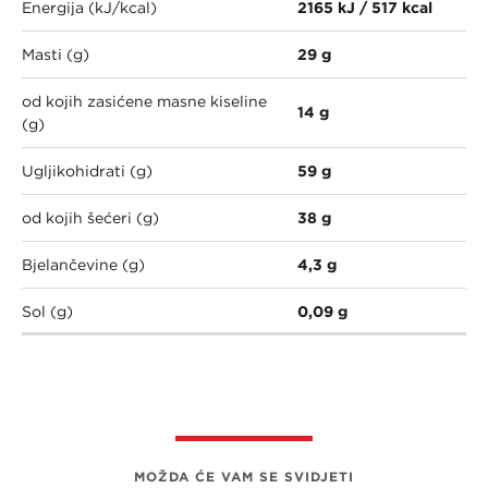
Energija (kJ/kcal)
2165 kJ / 517 kcal
Masti (g)
29 g
od kojih zasićene masne kiseline
14 g
(g)
Ugljikohidrati (g)
59 g
od kojih šećeri (g)
38 g
Bjelančevine (g)
4,3 g
Sol (g)
0,09 g
MOŽDA ĆE VAM SE SVIDJETI