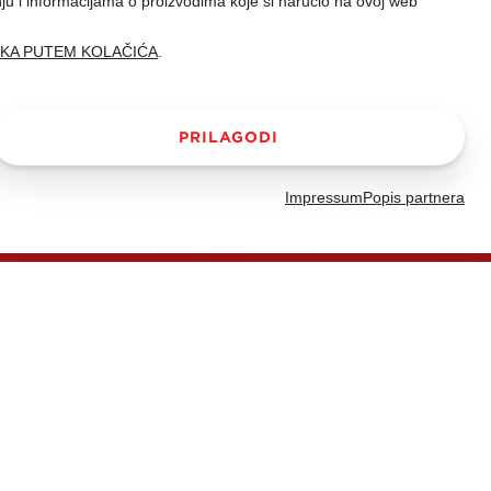
nju i informacijama o proizvodima koje si naručio na ovoj web
AKA PUTEM KOLAČIĆA
.
PRILAGODI
Impressum
Popis partnera
oznatljiv po svojoj
d šećera, koji ovaj
aje nam u sjećanju
. Naš dobri stari