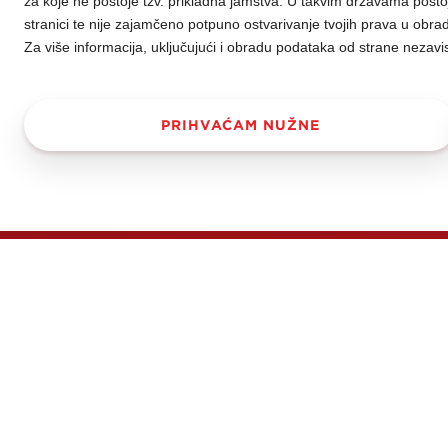
za koje ne postoje tzv. prikladna jamstva. U takvim državama postoj
stranici te nije zajamčeno potpuno ostvarivanje tvojih prava u obra
Za više informacija, uključujući i obradu podataka od strane nezavi
PRIHVAĆAM NUŽNE
Lilly vanilin je p
prhkoj strukturi i
proizvod čini još
nakon prvog zalo