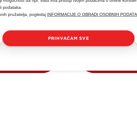
i mogućnost da npr. vlast ima pristup tvojim podacima o online korište
di podataka.
snih pružatelja, pogledaj
INFORMACIJE O OBRADI OSOBNIH PODAT
Lilly vanilin
PRIHVAĆAM SVE
Čajno pecivo
roizvod s dugom tradicijom. Tržištu je prep
 topivom okusu, te mirisu vanilije i posipu o
 više čarobnim. Obogaćen margarinom ost
gaja, tako da mu se uvijek iznova vraćamo