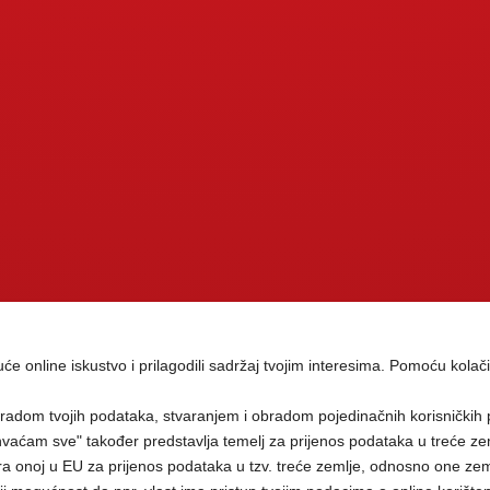
guće online iskustvo i prilagodili sadržaj tvojim interesima. Pomoću kolači
radom tvojih podataka, stvaranjem i obradom pojedinačnih korisničkih 
vaćam sve" također predstavlja temelj za prijenos podataka u treće ze
a onoj u EU za prijenos podataka u tzv. treće zemlje, odnosno one zeml