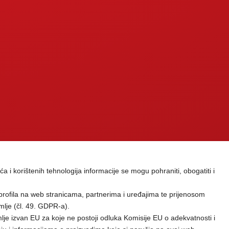
ća i korištenih tehnologija informacije se mogu pohraniti, obogatiti i
profila na web stranicama, partnerima i uređajima te prijenosom
mlje (čl. 49. GDPR-a).
je izvan EU za koje ne postoji odluka Komisije EU o adekvatnosti i